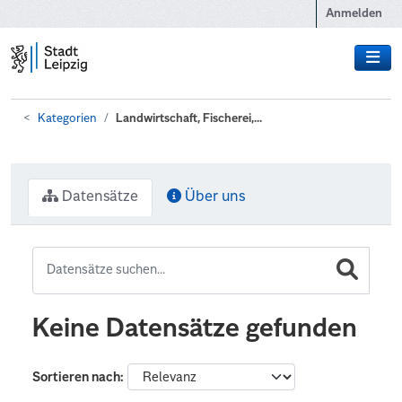
Zum Hauptinhalt wechseln
Anmelden
Kategorien
Landwirtschaft, Fischerei,...
Datensätze
Über uns
Keine Datensätze gefunden
Sortieren nach