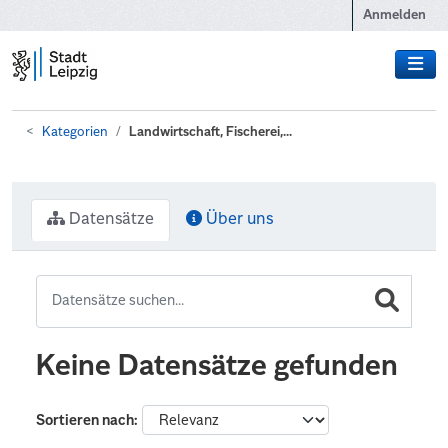
Zum Hauptinhalt wechseln
Anmelden
Kategorien
Landwirtschaft, Fischerei,...
Datensätze
Über uns
Keine Datensätze gefunden
Sortieren nach