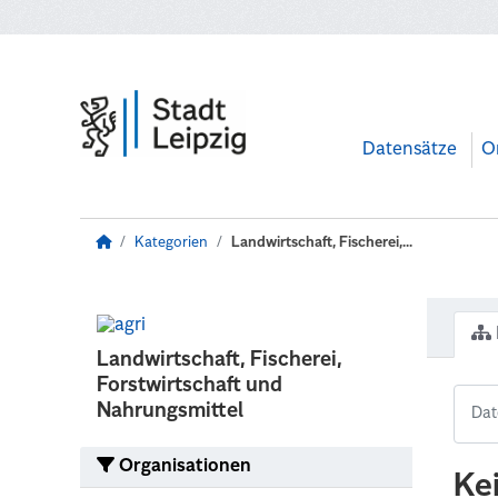
Zum Hauptinhalt wechseln
Datensätze
O
Kategorien
Landwirtschaft, Fischerei,...
Landwirtschaft, Fischerei,
Forstwirtschaft und
Nahrungsmittel
Organisationen
Ke