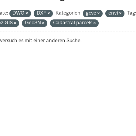
ate:
DWG
DXF
Kategorien:
gove
envi
Tag
pziGIS
GeoSN
Cadastral parcels
 versuch es mit einer anderen Suche.