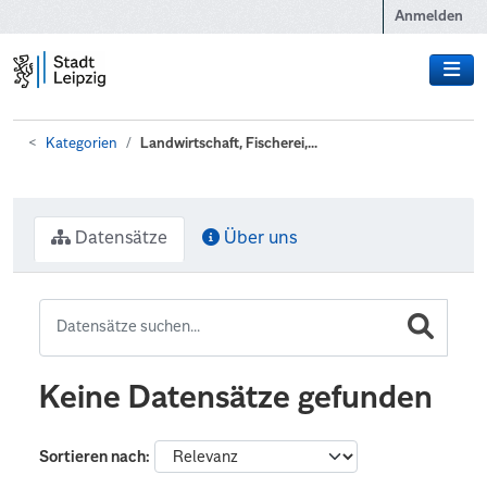
Zum Hauptinhalt wechseln
Anmelden
Kategorien
Landwirtschaft, Fischerei,...
Datensätze
Über uns
Keine Datensätze gefunden
Sortieren nach