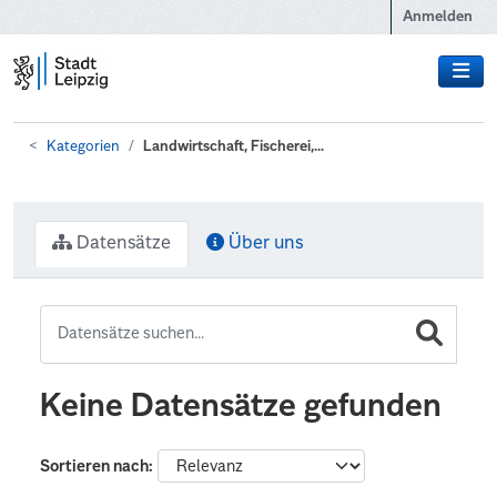
Zum Hauptinhalt wechseln
Anmelden
Kategorien
Landwirtschaft, Fischerei,...
Datensätze
Über uns
Keine Datensätze gefunden
Sortieren nach