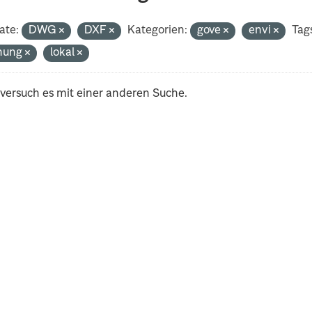
ate:
DWG
DXF
Kategorien:
gove
envi
Tag
nung
lokal
 versuch es mit einer anderen Suche.