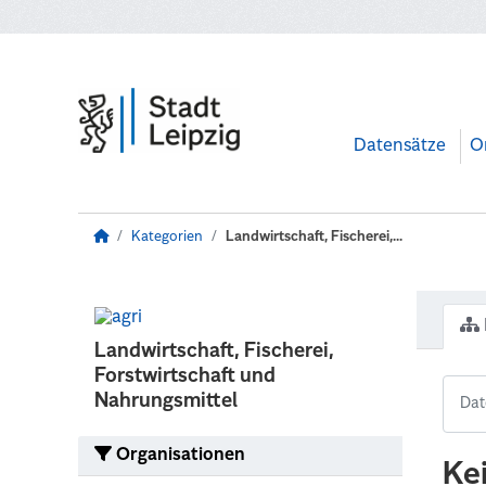
Zum Hauptinhalt wechseln
Datensätze
O
Kategorien
Landwirtschaft, Fischerei,...
Landwirtschaft, Fischerei,
Forstwirtschaft und
Nahrungsmittel
Organisationen
Ke