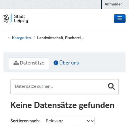
Zum Hauptinhalt wechseln
Anmelden
Kategorien
Landwirtschaft, Fischerei,...
Datensätze
Über uns
Keine Datensätze gefunden
Sortieren nach