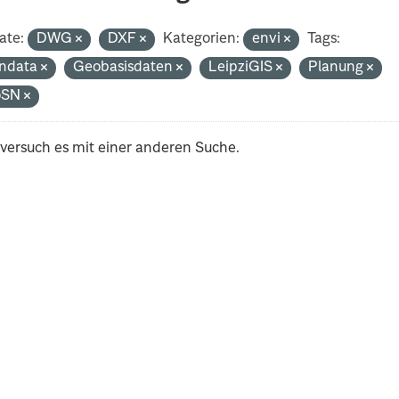
ate:
DWG
DXF
Kategorien:
envi
Tags:
ndata
Geobasisdaten
LeipziGIS
Planung
oSN
 versuch es mit einer anderen Suche.