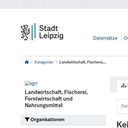
Zum Hauptinhalt wechseln
Datensätze
O
Kategorien
Landwirtschaft, Fischerei,...
Landwirtschaft, Fischerei,
Forstwirtschaft und
Nahrungsmittel
Organisationen
Ke