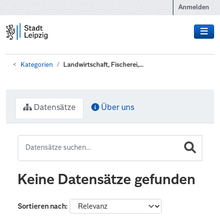
Zum Hauptinhalt wechseln
Anmelden
Kategorien
Landwirtschaft, Fischerei,...
Datensätze
Über uns
Keine Datensätze gefunden
Sortieren nach