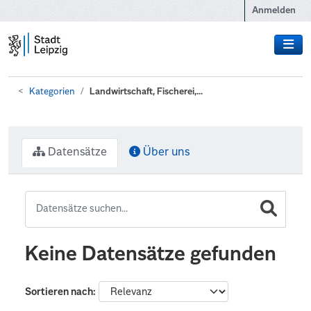
Zum Hauptinhalt wechseln
Anmelden
Kategorien
Landwirtschaft, Fischerei,...
Datensätze
Über uns
Keine Datensätze gefunden
Sortieren nach