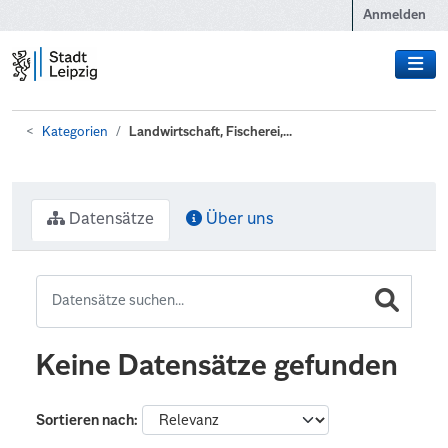
Zum Hauptinhalt wechseln
Anmelden
Kategorien
Landwirtschaft, Fischerei,...
Datensätze
Über uns
Keine Datensätze gefunden
Sortieren nach