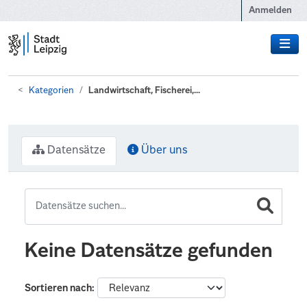
Zum Hauptinhalt wechseln
Anmelden
Kategorien
Landwirtschaft, Fischerei,...
Datensätze
Über uns
Keine Datensätze gefunden
Sortieren nach