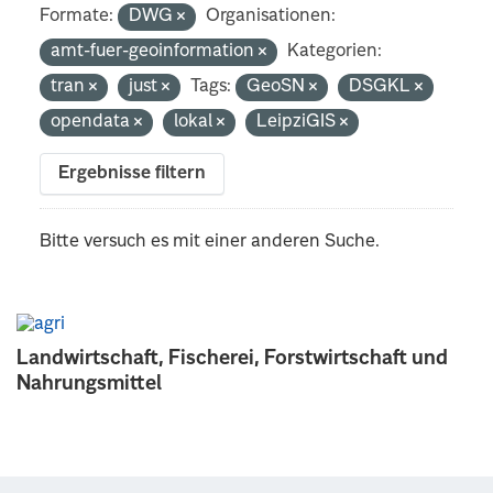
Formate:
DWG
Organisationen:
amt-fuer-geoinformation
Kategorien:
tran
just
Tags:
GeoSN
DSGKL
opendata
lokal
LeipziGIS
Ergebnisse filtern
Bitte versuch es mit einer anderen Suche.
Landwirtschaft, Fischerei, Forstwirtschaft und
Nahrungsmittel