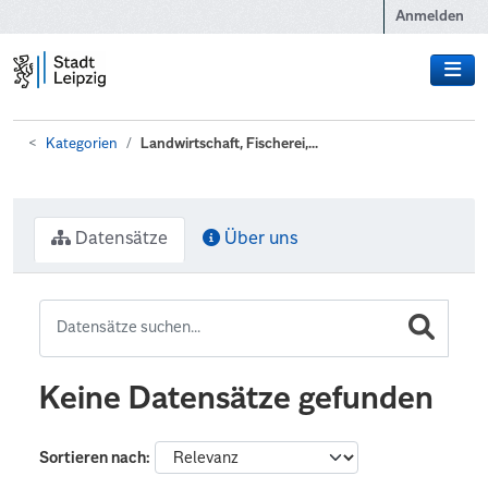
Zum Hauptinhalt wechseln
Anmelden
Kategorien
Landwirtschaft, Fischerei,...
Datensätze
Über uns
Keine Datensätze gefunden
Sortieren nach