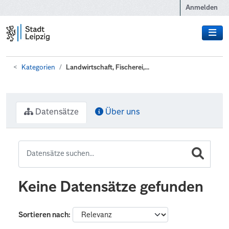
Zum Hauptinhalt wechseln
Anmelden
Kategorien
Landwirtschaft, Fischerei,...
Datensätze
Über uns
Keine Datensätze gefunden
Sortieren nach