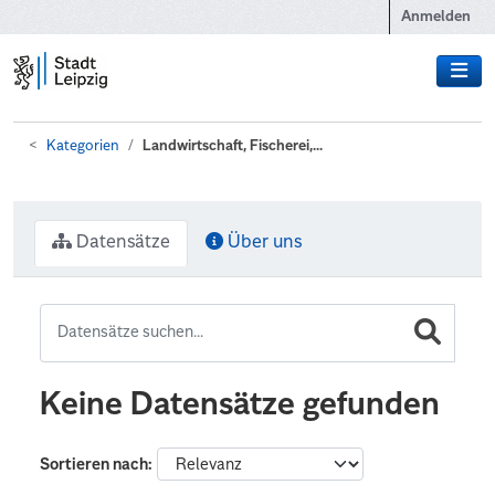
Zum Hauptinhalt wechseln
Anmelden
Kategorien
Landwirtschaft, Fischerei,...
Datensätze
Über uns
Keine Datensätze gefunden
Sortieren nach