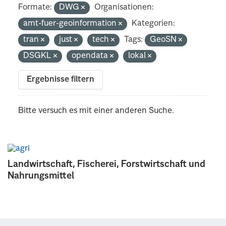
Formate:
DWG
Organisationen:
amt-fuer-geoinformation
Kategorien:
tran
just
tech
Tags:
GeoSN
DSGKL
opendata
lokal
Ergebnisse filtern
Bitte versuch es mit einer anderen Suche.
Landwirtschaft, Fischerei, Forstwirtschaft und
Nahrungsmittel