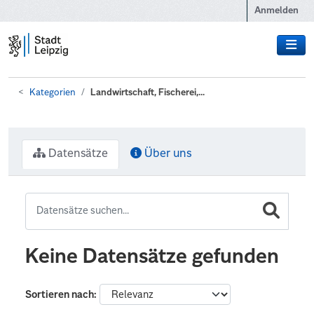
Zum Hauptinhalt wechseln
Anmelden
Kategorien
Landwirtschaft, Fischerei,...
Datensätze
Über uns
Keine Datensätze gefunden
Sortieren nach