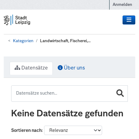
Zum Hauptinhalt wechseln
Anmelden
Kategorien
Landwirtschaft, Fischerei,...
Datensätze
Über uns
Keine Datensätze gefunden
Sortieren nach