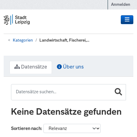
Zum Hauptinhalt wechseln
Anmelden
Kategorien
Landwirtschaft, Fischerei,...
Datensätze
Über uns
Keine Datensätze gefunden
Sortieren nach