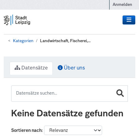
Zum Hauptinhalt wechseln
Anmelden
Kategorien
Landwirtschaft, Fischerei,...
Datensätze
Über uns
Keine Datensätze gefunden
Sortieren nach