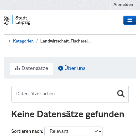
Zum Hauptinhalt wechseln
Anmelden
Kategorien
Landwirtschaft, Fischerei,...
Datensätze
Über uns
Keine Datensätze gefunden
Sortieren nach