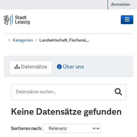
Zum Hauptinhalt wechseln
Anmelden
Kategorien
Landwirtschaft, Fischerei,...
Datensätze
Über uns
Keine Datensätze gefunden
Sortieren nach