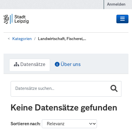
Zum Hauptinhalt wechseln
Anmelden
Kategorien
Landwirtschaft, Fischerei,...
Datensätze
Über uns
Keine Datensätze gefunden
Sortieren nach