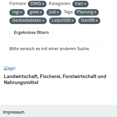
Formate:
DWG
Kategorien:
tran
regi
gove
just
Tags:
Planung
Geobasisdaten
LeipziGIS
GeoSN
Ergebnisse filtern
Bitte versuch es mit einer anderen Suche.
Landwirtschaft, Fischerei, Forstwirtschaft und
Nahrungsmittel
Impressum