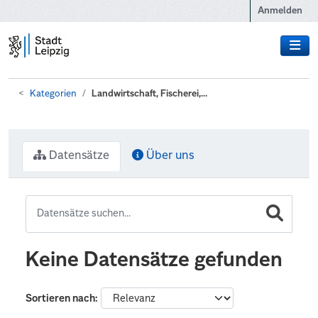
Zum Hauptinhalt wechseln
Anmelden
Kategorien
Landwirtschaft, Fischerei,...
Datensätze
Über uns
Keine Datensätze gefunden
Sortieren nach