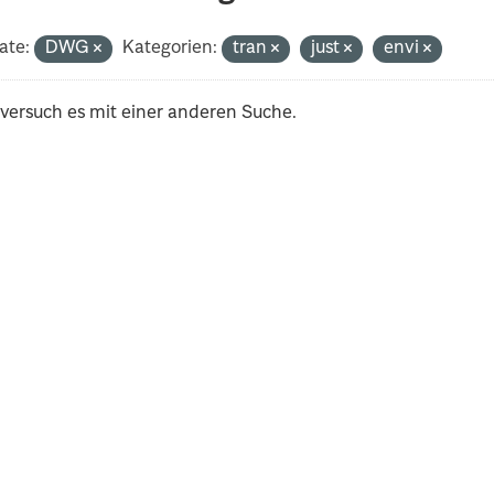
ate:
DWG
Kategorien:
tran
just
envi
 versuch es mit einer anderen Suche.