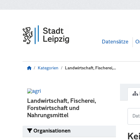
Zum Hauptinhalt wechseln
Datensätze
O
Kategorien
Landwirtschaft, Fischerei,...
Landwirtschaft, Fischerei,
Forstwirtschaft und
Nahrungsmittel
Organisationen
Ke