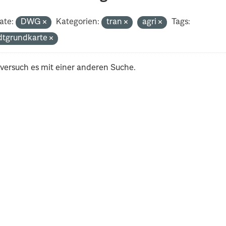
ate:
DWG
Kategorien:
tran
agri
Tags:
dtgrundkarte
 versuch es mit einer anderen Suche.