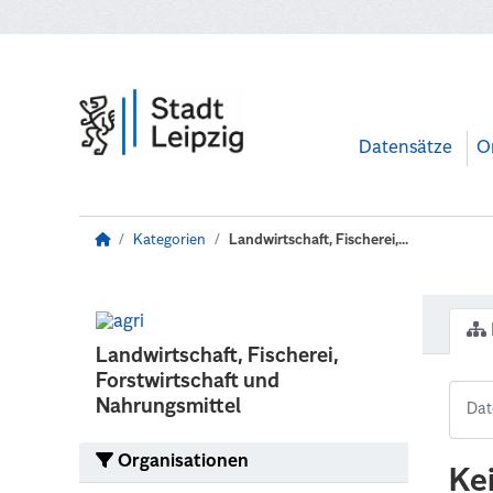
Zum Hauptinhalt wechseln
Datensätze
O
Kategorien
Landwirtschaft, Fischerei,...
Landwirtschaft, Fischerei,
Forstwirtschaft und
Nahrungsmittel
Organisationen
Ke