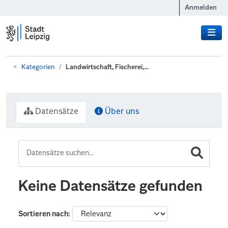
Zum Hauptinhalt wechseln
Anmelden
Kategorien
Landwirtschaft, Fischerei,...
Datensätze
Über uns
Keine Datensätze gefunden
Sortieren nach