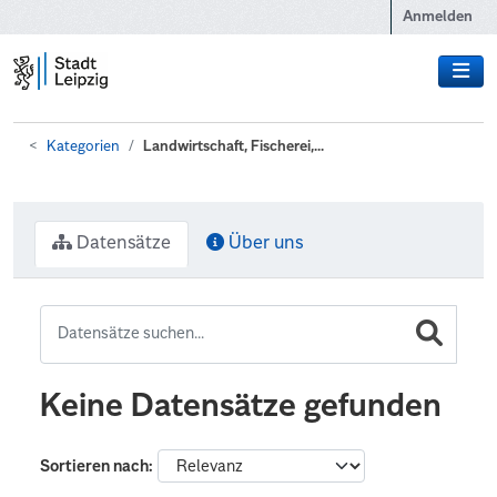
Zum Hauptinhalt wechseln
Anmelden
Kategorien
Landwirtschaft, Fischerei,...
Datensätze
Über uns
Keine Datensätze gefunden
Sortieren nach