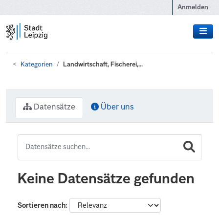
Zum Hauptinhalt wechseln
Anmelden
Kategorien
Landwirtschaft, Fischerei,...
Datensätze
Über uns
Keine Datensätze gefunden
Sortieren nach