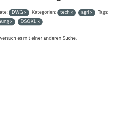
ate:
DWG
Kategorien:
tech
agri
Tags:
nung
DSGKL
 versuch es mit einer anderen Suche.