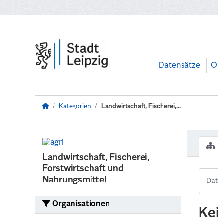
Zum Hauptinhalt wechseln
Datensätze
O
Kategorien
Landwirtschaft, Fischerei,...
Landwirtschaft, Fischerei,
Forstwirtschaft und
Nahrungsmittel
Organisationen
Ke