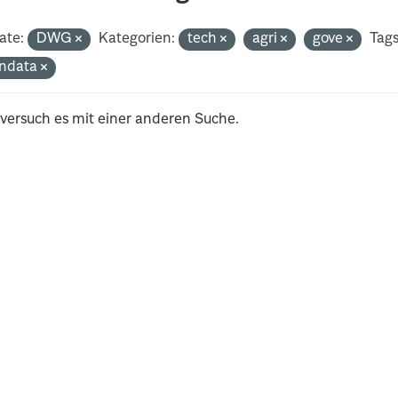
ate:
DWG
Kategorien:
tech
agri
gove
Tags
ndata
 versuch es mit einer anderen Suche.