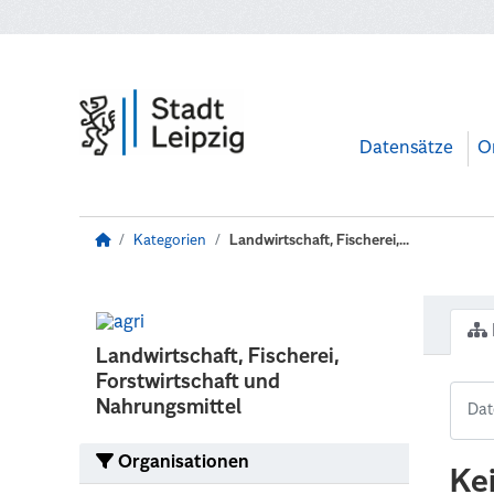
Zum Hauptinhalt wechseln
Datensätze
O
Kategorien
Landwirtschaft, Fischerei,...
Landwirtschaft, Fischerei,
Forstwirtschaft und
Nahrungsmittel
Organisationen
Ke