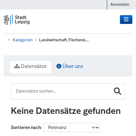
Zum Hauptinhalt wechseln
Anmelden
Kategorien
Landwirtschaft, Fischerei,...
Datensätze
Über uns
Keine Datensätze gefunden
Sortieren nach