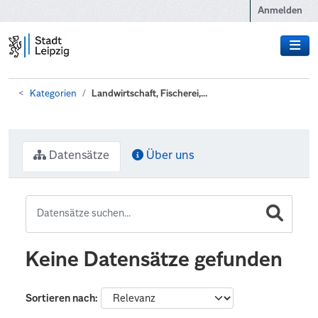
Zum Hauptinhalt wechseln
Anmelden
Kategorien
Landwirtschaft, Fischerei,...
Datensätze
Über uns
Keine Datensätze gefunden
Sortieren nach