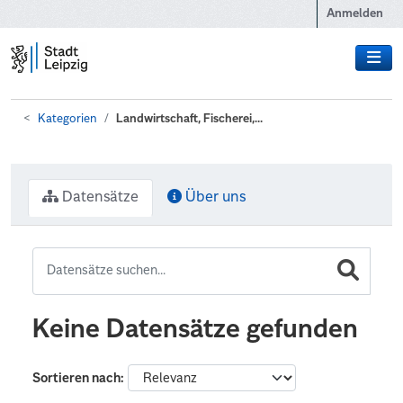
Zum Hauptinhalt wechseln
Anmelden
Kategorien
Landwirtschaft, Fischerei,...
Datensätze
Über uns
Keine Datensätze gefunden
Sortieren nach