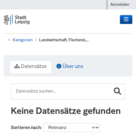
Zum Hauptinhalt wechseln
Anmelden
Kategorien
Landwirtschaft, Fischerei,...
Datensätze
Über uns
Keine Datensätze gefunden
Sortieren nach