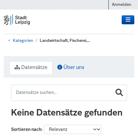
Zum Hauptinhalt wechseln
Anmelden
Kategorien
Landwirtschaft, Fischerei,...
Datensätze
Über uns
Keine Datensätze gefunden
Sortieren nach