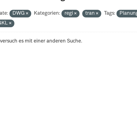
ate:
DWG
Kategorien:
regi
tran
Tags:
Planun
GKL
 versuch es mit einer anderen Suche.