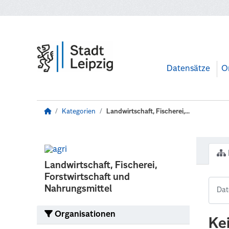
Zum Hauptinhalt wechseln
Datensätze
O
Kategorien
Landwirtschaft, Fischerei,...
Landwirtschaft, Fischerei,
Forstwirtschaft und
Nahrungsmittel
Organisationen
Ke