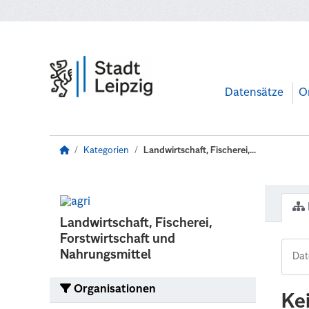
Zum Hauptinhalt wechseln
Datensätze
O
Kategorien
Landwirtschaft, Fischerei,...
Landwirtschaft, Fischerei,
Forstwirtschaft und
Nahrungsmittel
Organisationen
Ke