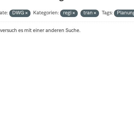
ate:
DWG
Kategorien:
regi
tran
Tags:
Planun
 versuch es mit einer anderen Suche.