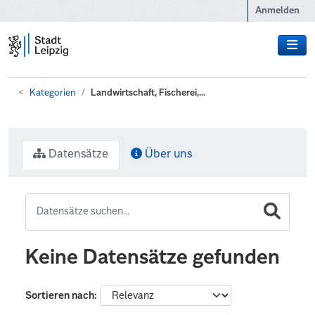
Zum Hauptinhalt wechseln
Anmelden
Kategorien
Landwirtschaft, Fischerei,...
Datensätze
Über uns
Keine Datensätze gefunden
Sortieren nach