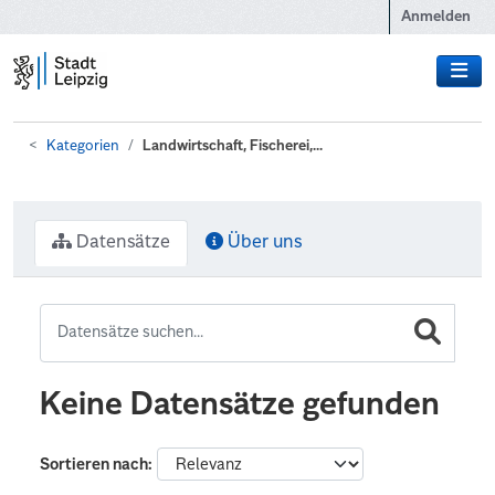
Zum Hauptinhalt wechseln
Anmelden
Kategorien
Landwirtschaft, Fischerei,...
Datensätze
Über uns
Keine Datensätze gefunden
Sortieren nach