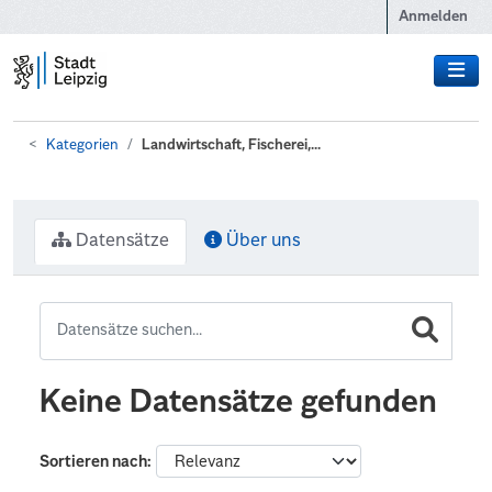
Zum Hauptinhalt wechseln
Anmelden
Kategorien
Landwirtschaft, Fischerei,...
Datensätze
Über uns
Keine Datensätze gefunden
Sortieren nach