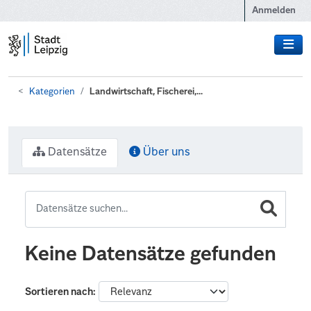
Zum Hauptinhalt wechseln
Anmelden
Kategorien
Landwirtschaft, Fischerei,...
Datensätze
Über uns
Keine Datensätze gefunden
Sortieren nach