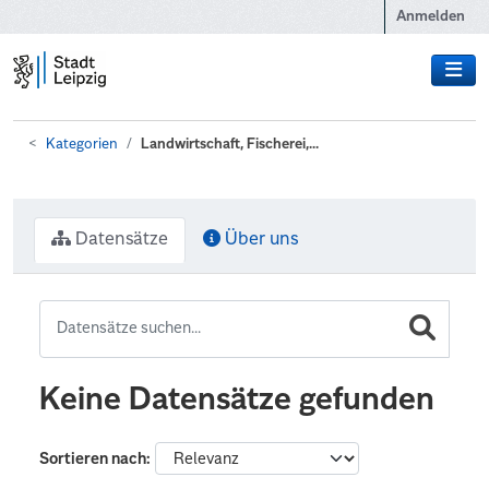
Zum Hauptinhalt wechseln
Anmelden
Kategorien
Landwirtschaft, Fischerei,...
Datensätze
Über uns
Keine Datensätze gefunden
Sortieren nach