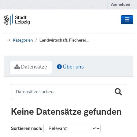
Zum Hauptinhalt wechseln
Anmelden
Kategorien
Landwirtschaft, Fischerei,...
Datensätze
Über uns
Keine Datensätze gefunden
Sortieren nach