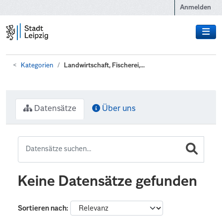
Zum Hauptinhalt wechseln
Anmelden
Kategorien
Landwirtschaft, Fischerei,...
Datensätze
Über uns
Keine Datensätze gefunden
Sortieren nach