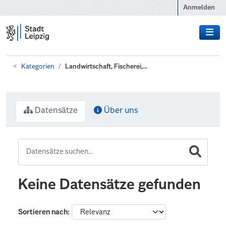
Zum Hauptinhalt wechseln
Anmelden
Kategorien
Landwirtschaft, Fischerei,...
Datensätze
Über uns
Keine Datensätze gefunden
Sortieren nach