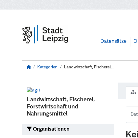
Zum Hauptinhalt wechseln
Datensätze
O
Kategorien
Landwirtschaft, Fischerei,...
Landwirtschaft, Fischerei,
Forstwirtschaft und
Nahrungsmittel
Organisationen
Ke