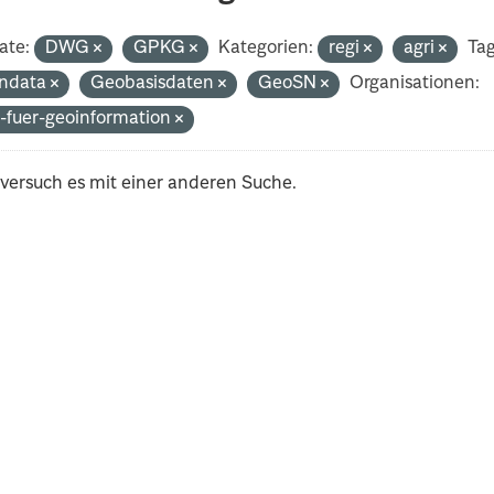
ate:
DWG
GPKG
Kategorien:
regi
agri
Tag
ndata
Geobasisdaten
GeoSN
Organisationen:
-fuer-geoinformation
 versuch es mit einer anderen Suche.