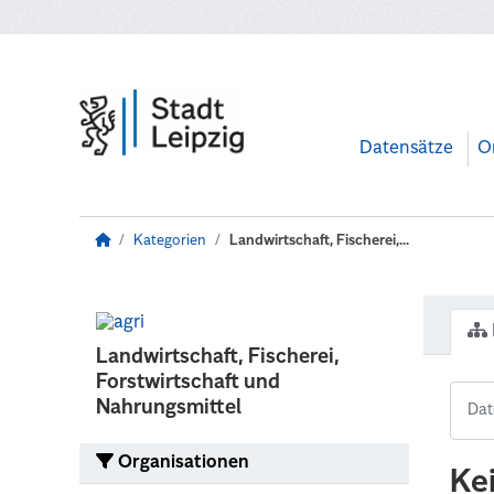
Zum Hauptinhalt wechseln
Datensätze
O
Kategorien
Landwirtschaft, Fischerei,...
Landwirtschaft, Fischerei,
Forstwirtschaft und
Nahrungsmittel
Organisationen
Ke