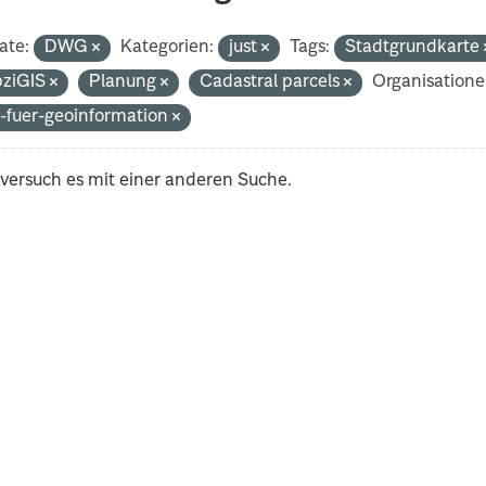
ate:
DWG
Kategorien:
just
Tags:
Stadtgrundkarte
pziGIS
Planung
Cadastral parcels
Organisatione
-fuer-geoinformation
 versuch es mit einer anderen Suche.