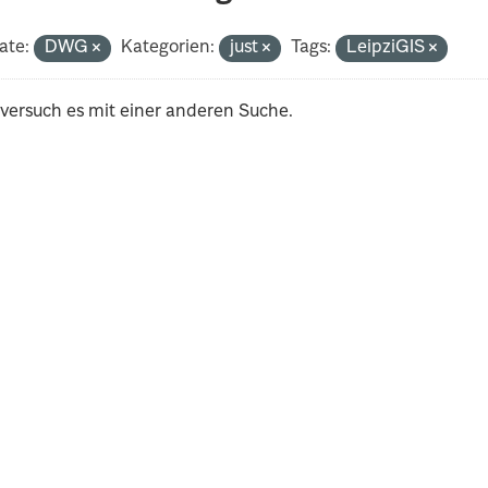
ate:
DWG
Kategorien:
just
Tags:
LeipziGIS
 versuch es mit einer anderen Suche.