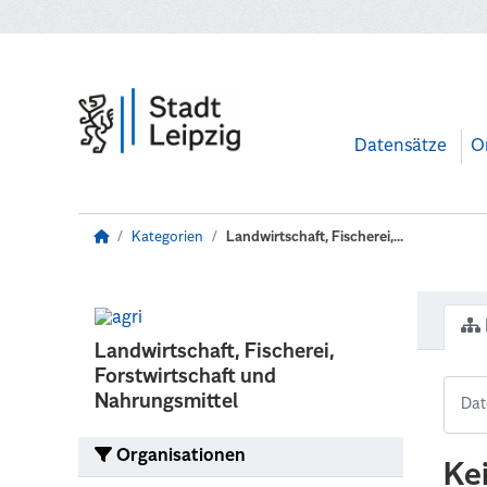
Zum Hauptinhalt wechseln
Datensätze
O
Kategorien
Landwirtschaft, Fischerei,...
Landwirtschaft, Fischerei,
Forstwirtschaft und
Nahrungsmittel
Organisationen
Ke