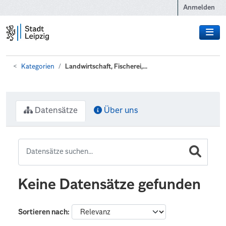
Zum Hauptinhalt wechseln
Anmelden
Kategorien
Landwirtschaft, Fischerei,...
Datensätze
Über uns
Keine Datensätze gefunden
Sortieren nach