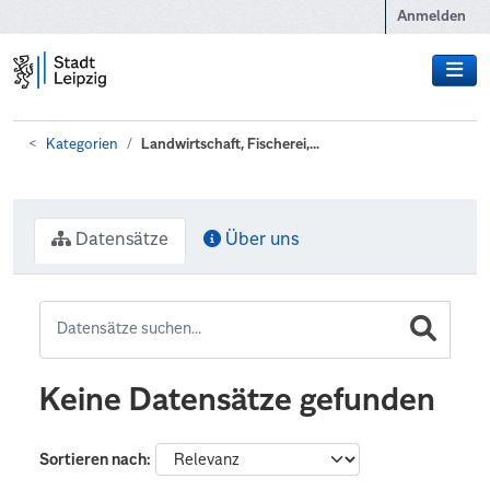
Zum Hauptinhalt wechseln
Anmelden
Kategorien
Landwirtschaft, Fischerei,...
Datensätze
Über uns
Keine Datensätze gefunden
Sortieren nach